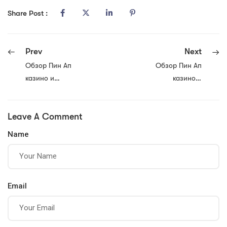
Share Post :
Prev
Next
Обзор Пин Ап
Обзор Пин Ап
казино и
казино и
букмекерская
букмекерская
платформа:
платформа:
Leave A Comment
преимущества и
преимущества и
недостатки
недостатки
Name
Email