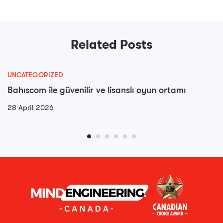
Passion pour le
Adventures with
Jeu Audacieux
Jobs Offering
Free Lodging
Related Posts
UNCATEGORIZED
Bahıscom ile güvenilir ve lisanslı oyun ortamı
28 April 2026