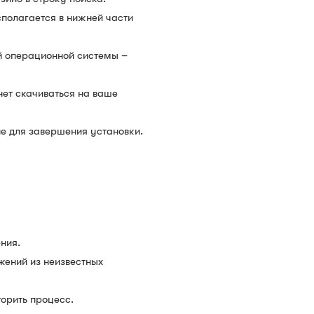
сполагается в нижней части
й операционной системы –
нет скачиваться на ваше
е для завершения установки.
ния.
жений из неизвестных
торить процесс.