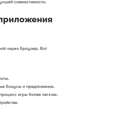
лучшей совместимости.
 приложения
ой через браузер. Вот
оты.
ые бонусы и предложения.
процесс игры более легким.
тройстве.