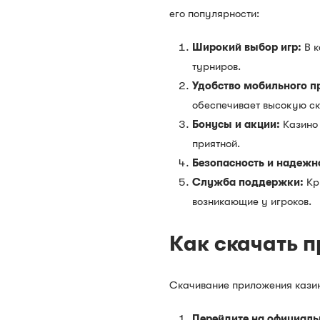
его популярности:
Широкий выбор игр:
В к
турниров.
Удобство мобильного п
обеспечивает высокую ск
Бонусы и акции:
Казино 
приятной.
Безопасность и надежн
Служба поддержки:
Кр
возникающие у игроков.
Как скачать п
Скачивание приложения казин
Перейдите на официальн