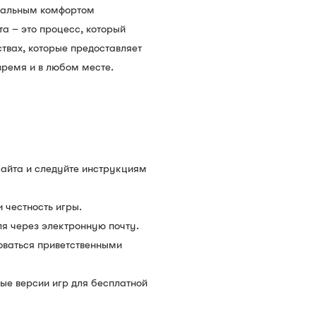
имальным комфортом
а – это процесс, который
вах, которые предоставляет
время и в любом месте.
айта и следуйте инструкциям
 честность игры.
ля через электронную почту.
оваться приветственными
ые версии игр для бесплатной