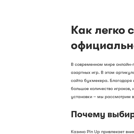
Как легко 
официальн
В современном мире онлайн-г
азартных игр. В этом артикул
сайта букмекера. Благодаря 
большое количество игроков, 
установки – мы рассмотрим в
Почему выбир
Казино Pin Up привлекает вни