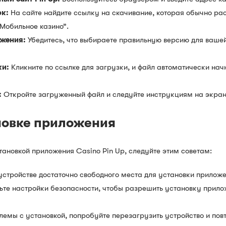
ок:
На сайте найдите ссылку на скачивание, которая обычно ра
“Мобильное казино”.
жения:
Убедитесь, что выбираете правильную версию для ваше
ки:
Кликните по ссылке для загрузки, и файл автоматически нач
:
Откройте загруженный файл и следуйте инструкциям на экран
новке приложения
ановкой приложения Casino Pin Up, следуйте этим советам:
устройстве достаточно свободного места для установки приложе
ьте настройки безопасности, чтобы разрешить установку прило
лемы с установкой, попробуйте перезагрузить устройство и пов