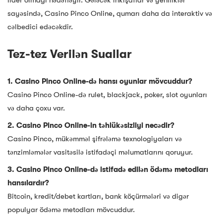
sayəsində, Casino Pinco Online, qumarı daha da interaktiv və
cəlbedici edəcəkdir.
Tez-tez Verilən Suallar
1. Casino Pinco Online-də hansı oyunlar mövcuddur?
Casino Pinco Online-də rulet, blackjack, poker, slot oyunları
və daha çoxu var.
2. Casino Pinco Online-in təhlükəsizliyi necədir?
Casino Pinco, mükəmməl şifrələmə texnologiyaları və
tənzimləmələr vasitəsilə istifadəçi məlumatlarını qoruyur.
3. Casino Pinco Online-də istifadə edilən ödəmə metodları
hansılardır?
Bitcoin, kredit/debet kartları, bank köçürmələri və digər
populyar ödəmə metodları mövcuddur.