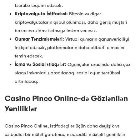
təcrübə təqdim edəcək.
Kriptovalyuta İstifadəsi:
Bitcoin və digər
kriptovalyutaların qəbul olunması, daha geniş müştəri
bazasına xidmət etməyə imkan verəcək.
Qumar Tənzimləmələri:
Virtual qumarın qanunvericiliyi
inkişaf edəcək, platformaların daha etibarlı olmasını
təmin edəcək.
İcma və Sosial Əlaqələr:
Oyunçular arasında daha çox
əlaqə imkanları yaradılacaq, sosial oyun təcrübəsi
artırılacaq.
Casino Pinco Online-də Gözlənilən
Yeniliklər
Casino Pinco Online, istifadəçilər üçün daha dəyişik və
cəlbedici bir mühit yaratmaq məqsədilə müxtəlif yeniliklər