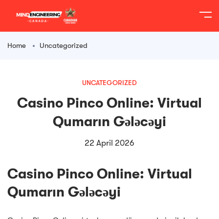
content
Home
Uncategorized
UNCATEGORIZED
Casino Pinco Online: Virtual
Qumarın Gələcəyi
22 April 2026
Casino Pinco Online: Virtual
Qumarın Gələcəyi