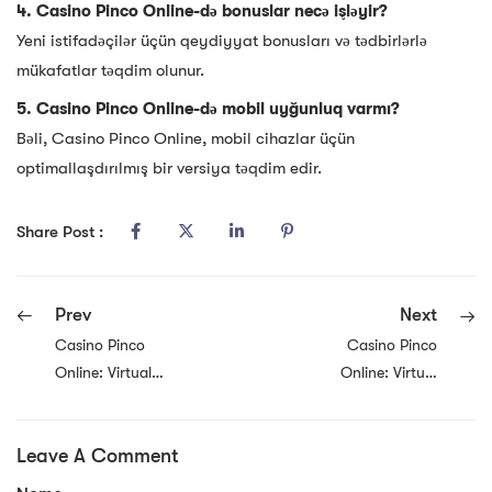
4. Casino Pinco Online-də bonuslar necə işləyir?
Yeni istifadəçilər üçün qeydiyyat bonusları və tədbirlərlə
mükafatlar təqdim olunur.
5. Casino Pinco Online-də mobil uyğunluq varmı?
Bəli, Casino Pinco Online, mobil cihazlar üçün
optimallaşdırılmış bir versiya təqdim edir.
Share Post :
Prev
Next
Casino Pinco
Casino Pinco
Online: Virtual
Online: Virtual
Qumarın Gələcəyi
Qumarın Gələcəyi
Leave A Comment