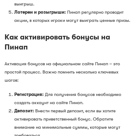
выигрыш.
Лотереи и розыгрыши:
Пинап регулярно проводит
акции, в которых игроки могут выиграть ценные призы.
Как активировать бонусы на
Пинап
Активация бонусов на официальном сайте Пинап – это
простой процесс. Важно помнить несколько ключевых
шагов:
Регистрация:
Для получения бонусов необходимо
создать аккаунт на сайте Пинап.
Депозит:
Внести первый депозит, если вы хотите
активировать приветственный бонус. Обратите
внимание на минимальные суммы, которые могут
требоваться.