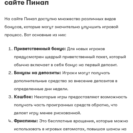
сайте Пинап
На сайте Пинап доступно множество различных видов
бонусов, которые могут значительно улучшить игровой
процесс. Вот основные из них:
Приветственный бонус:
Для новых игроков
предусмотрен щедрый приветственный пакет, который
обычно включает в себя бонус на первый депозит.
Бонусы на депозиты:
Игроки могут получать
дополнительные средства за внесение депозитов в
определенные дни недели.
Кэшбэк:
Некоторые игры предоставляют возможность
получать часть проигранных средств обратно, что
делает игру менее рискованной.
Фриспины:
Это бесплатные вращения, которые можно
использовать в игровых автоматах, повышая шансы на