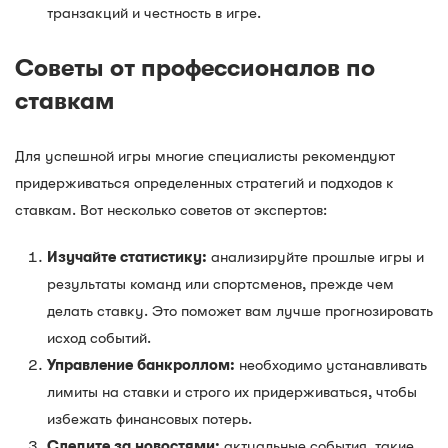
транзакций и честность в игре.
Советы от профессионалов по
ставкам
Для успешной игры многие специалисты рекомендуют
придерживаться определенных стратегий и подходов к
ставкам. Вот несколько советов от экспертов:
Изучайте статистику:
анализируйте прошлые игры и
результаты команд или спортсменов, прежде чем
делать ставку. Это поможет вам лучше прогнозировать
исход событий.
Управление банкроллом:
необходимо устанавливать
лимиты на ставки и строго их придерживаться, чтобы
избежать финансовых потерь.
Следите за новостями:
актуальные события, такие