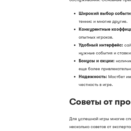
Широкий выбор событи
теннис и многие другие.
Конкурентные коэффиц
опытных игроков.
Удобный интерфейс:
сай
нужные события и ставки
Бонусы и акции:
наличие
еще более привлекатель
Надежность:
Мостбет им
честность в игре.
Советы от пр
Для успешной игры многие сп
несколько советов от эксперто