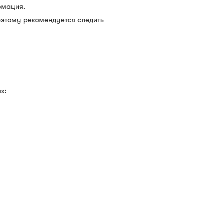
рмация.
оэтому рекомендуется следить
х: