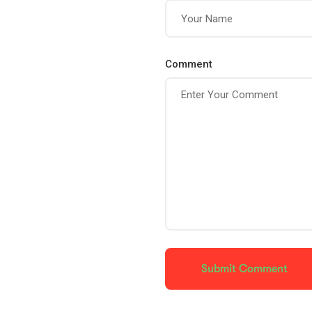
Comment