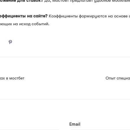
ложение для ставок?
Да, Мостбет предлагает удобное мобильн
эффициенты на сайте?
Коэффициенты формируются на основе а
яющих на исход событий.
ах в мостбет
Опыт специа
Email