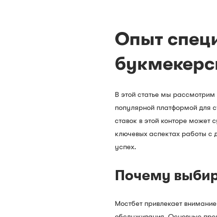
Опыт специ
букмекерс
В этой статье мы рассмотрим 
популярной платформой для с
ставок в этой конторе может 
ключевых аспектах работы с 
успех.
Почему выбир
Мостбет привлекает внимание
обслуживания. Основные пре