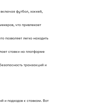
 включая футбол, хоккей,
екеров, что привлекает
то позволяет легко находить
лает ставки на платформе
безопасность транзакций и
 и подходов к ставкам. Вот