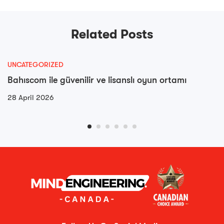
Related Posts
UNCATEGORIZED
Bahıscom ile güvenilir ve lisanslı oyun ortamı
28 April 2026