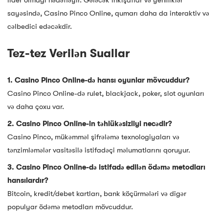
sayəsində, Casino Pinco Online, qumarı daha da interaktiv və
cəlbedici edəcəkdir.
Tez-tez Verilən Suallar
1. Casino Pinco Online-də hansı oyunlar mövcuddur?
Casino Pinco Online-də rulet, blackjack, poker, slot oyunları
və daha çoxu var.
2. Casino Pinco Online-in təhlükəsizliyi necədir?
Casino Pinco, mükəmməl şifrələmə texnologiyaları və
tənzimləmələr vasitəsilə istifadəçi məlumatlarını qoruyur.
3. Casino Pinco Online-də istifadə edilən ödəmə metodları
hansılardır?
Bitcoin, kredit/debet kartları, bank köçürmələri və digər
populyar ödəmə metodları mövcuddur.