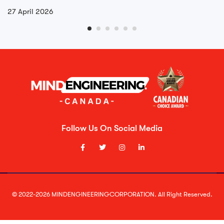
27 April 2026
Follow Us On Social Media
© 2022-2026 MINDENGINEERINGCORPORATION. All Right Reserved.