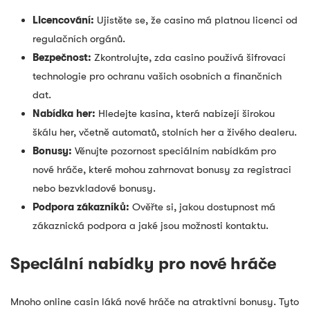
Licencování:
Ujistěte se, že casino má platnou licenci od
regulačních orgánů.
Bezpečnost:
Zkontrolujte, zda casino používá šifrovací
technologie pro ochranu vašich osobních a finančních
dat.
Nabídka her:
Hledejte kasina, která nabízejí širokou
škálu her, včetně automatů, stolních her a živého dealeru.
Bonusy:
Věnujte pozornost speciálním nabídkám pro
nové hráče, které mohou zahrnovat bonusy za registraci
nebo bezvkladové bonusy.
Podpora zákazníků:
Ověřte si, jakou dostupnost má
zákaznická podpora a jaké jsou možnosti kontaktu.
Speciální nabídky pro nové hráče
Mnoho online casin láká nové hráče na atraktivní bonusy. Tyto