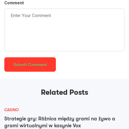
Comment
Related Posts
CASINO
Strategie gry: Różnica między grami na żywo a
grami wirtualnymi w kasynie Vox