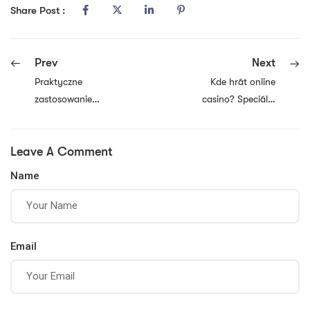
Share Post :
Prev
Next
Praktyczne
Kde hrát online
zastosowanie
casino? Speciální
koncepcji
nabídky pro nové
bankrolla w grach
hráče
Leave A Comment
filmowych Vox
Name
Email