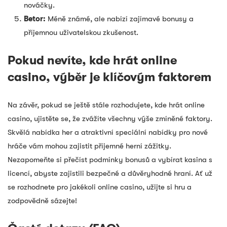
nováčky.
Betor:
Méně známé, ale nabízí zajímavé bonusy a
příjemnou uživatelskou zkušenost.
Pokud nevíte, kde hrát online
casino, výběr je klíčovým faktorem
Na závěr, pokud se ještě stále rozhodujete, kde hrát online
casino, ujistěte se, že zvážíte všechny výše zmíněné faktory.
Skvělá nabídka her a atraktivní speciální nabídky pro nové
hráče vám mohou zajistit příjemné herní zážitky.
Nezapomeňte si přečíst podmínky bonusů a vybírat kasina s
licencí, abyste zajistili bezpečné a důvěryhodné hraní. Ať už
se rozhodnete pro jakékoli online casino, užijte si hru a
zodpovědně sázejte!