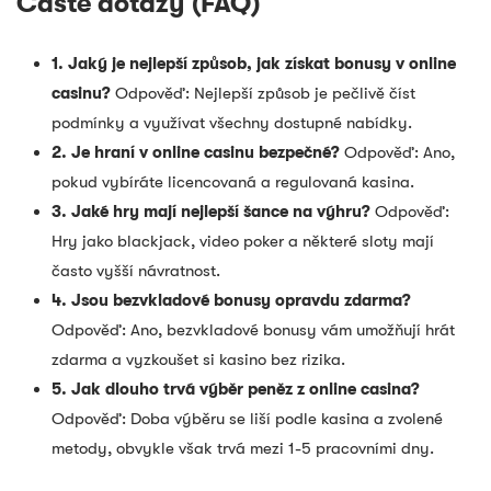
Časté dotazy (FAQ)
1. Jaký je nejlepší způsob, jak získat bonusy v online
casinu?
Odpověď: Nejlepší způsob je pečlivě číst
podmínky a využívat všechny dostupné nabídky.
2. Je hraní v online casinu bezpečné?
Odpověď: Ano,
pokud vybíráte licencovaná a regulovaná kasina.
3. Jaké hry mají nejlepší šance na výhru?
Odpověď:
Hry jako blackjack, video poker a některé sloty mají
často vyšší návratnost.
4. Jsou bezvkladové bonusy opravdu zdarma?
Odpověď: Ano, bezvkladové bonusy vám umožňují hrát
zdarma a vyzkoušet si kasino bez rizika.
5. Jak dlouho trvá výběr peněz z online casina?
Odpověď: Doba výběru se liší podle kasina a zvolené
metody, obvykle však trvá mezi 1-5 pracovními dny.