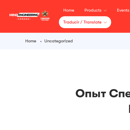
content
Home
Products
Event
Traducir / Translate
Home
Uncategorized
Опыт Спе