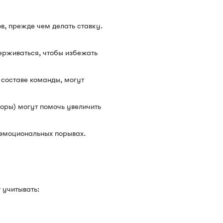
, прежде чем делать ставку.
ерживаться, чтобы избежать
 составе команды, могут
форы) могут помочь увеличить
 эмоциональных порывах.
 учитывать: