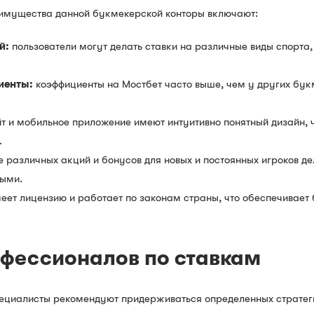
имущества данной букмекерской конторы включают:
й:
пользователи могут делать ставки на различные виды спорта,
иенты:
коэффициенты на Мостбет часто выше, чем у других букм
т и мобильное приложение имеют интуитивно понятный дизайн, ч
.
 различных акций и бонусов для новых и постоянных игроков де
ными.
еет лицензию и работает по законам страны, что обеспечивает 
офессионалов по ставкам
ециалисты рекомендуют придерживаться определенных стратегий