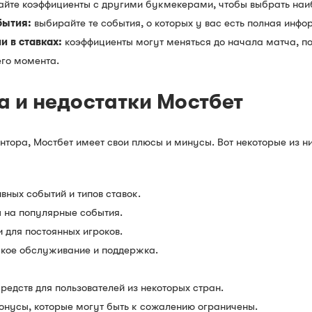
йте коэффициенты с другими букмекерами, чтобы выбрать наи
бытия:
выбирайте те события, о которых у вас есть полная инфо
 в ставках:
коэффициенты могут меняться до начала матча, п
его момента.
 и недостатки Мостбет
тора, Мостбет имеет свои плюсы и минусы. Вот некоторые из ни
ных событий и типов ставок.
 на популярные события.
 для постоянных игроков.
ское обслуживание и поддержка.
едств для пользователей из некоторых стран.
онусы, которые могут быть к сожалению ограничены.