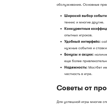
обслуживания. Основные пре
Широкий выбор событи
теннис и многие другие.
Конкурентные коэффиц
опытных игроков.
Удобный интерфейс:
сай
нужные события и ставки
Бонусы и акции:
наличие
еще более привлекатель
Надежность:
Мостбет им
честность в игре.
Советы от пр
Для успешной игры многие сп