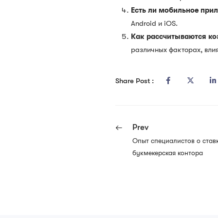
Есть ли мобильное при
Android и iOS.
Как рассчитываются ко
различных факторах, вли
Share Post :
Prev
Опыт специалистов о ставк
букмекерская контора