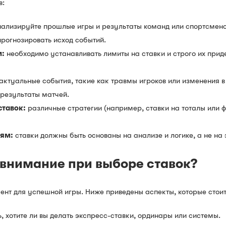
в:
ализируйте прошлые игры и результаты команд или спортсменов
рогнозировать исход событий.
м:
необходимо устанавливать лимиты на ставки и строго их прид
актуальные события, такие как травмы игроков или изменения в
 результаты матчей.
ставок:
различные стратегии (например, ставки на тоталы или 
иям:
ставки должны быть основаны на анализе и логике, а не на
 внимание при выборе ставок?
нт для успешной игры. Ниже приведены аспекты, которые стоит
, хотите ли вы делать экспресс-ставки, ординары или системы.